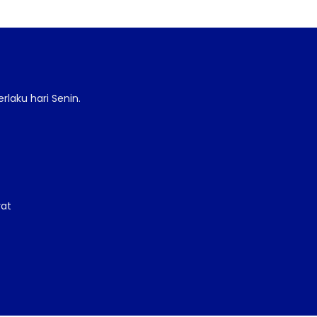
laku hari Senin.
rat