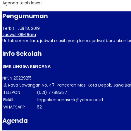
Agenda telah lewat
Pengumuman
Terbit : Juli 18, 2019
Jadwal KBM Baru
Untuk sementara, jadwal masih yang lama, jadwal baru akan ber
Info Sekolah
SMK LINGGA KENCANA
NPSN
20229215
Jl. Raya Sawangan No. 47, Pancoran Mas, Kota Depok, Jawa Ba
TELEPON
(021) 77885137
EMAIL
linggakencanasmk@yahoo.co.id
WHATSAPP
62
Agenda