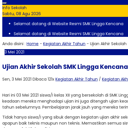
Info Sekolah
Sabtu, 08 Agu 2026
Selamat datang di Website Resmi SMK Lingga Kencana
Selamat datang di Website Resmi SMK Lingga Kencana
Anda disini :
Home
-
Kegiatan Akhir Tahun
-
Ujian Akhir Sekola
3
Mei
2021
Ujian Akhir Sekolah SMK Lingga Kencan
Sen, 3 Mei 2021
Dibaca 121x
Kegiatan Akhir Tahun
/
Kegiatan Akh
Hari ini 03 Mei 2021 siswa/I kelas XII yang bersekolah di SMK 
keadaan mereka menghadapi ujian ini juga ditengah ujian kead
tahun sebelumnya. Pembelajaran jarak jauh yang mereka terima 
Tidak hanya siswa/I yang sibuk dengan kegiatan ujian akhir se
apapun baik teknis maupun non teknis. Memastikan semua sis