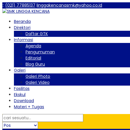
:
:
(021) 77885137
linggakencanasmk@yahoo.co.id
Beranda
Direktori
Daftar GTK
Informasi
Agenda
Pengumuman
Editorial
Blog Guru
Galeri
Galeri Photo
Galeri Video
Fasilitas
Ekskul
Download
Materi + Tugas