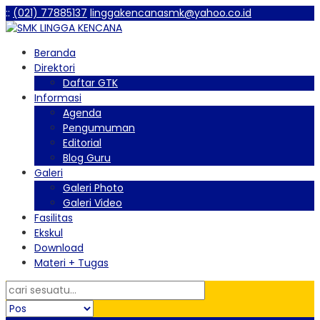
:
:
(021) 77885137
linggakencanasmk@yahoo.co.id
Beranda
Direktori
Daftar GTK
Informasi
Agenda
Pengumuman
Editorial
Blog Guru
Galeri
Galeri Photo
Galeri Video
Fasilitas
Ekskul
Download
Materi + Tugas