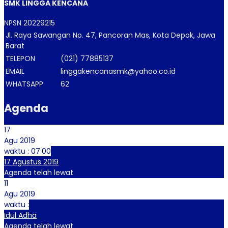
SMK LINGGA KENCANA
NPSN
20229215
Jl. Raya Sawangan No. 47, Pancoran Mas, Kota Depok, Jawa
Barat
TELEPON
(021) 77885137
EMAIL
linggakencanasmk@yahoo.co.id
WHATSAPP
62
Agenda
17
Agu 2019
waktu : 07:00
17 Agustus 2019
Agenda telah lewat
11
Agu 2019
waktu :
Idul Adha
Agenda telah lewat