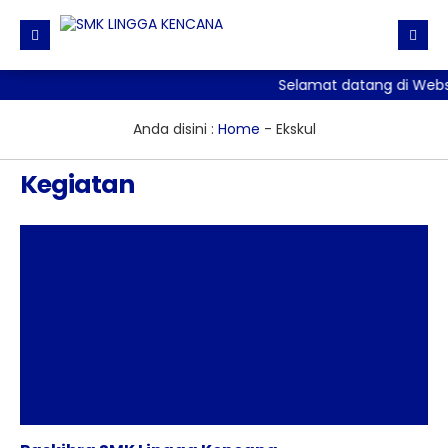
Selamat datang di Webs
Beranda
Direktori
Anda disini :
Home
-
Ekskul
Informasi
Daftar GTK
Kegiatan
Galeri
Agenda
Fasilitas
Pengumuman
Galeri Photo
Ekskul
Editorial
Galeri Video
Download
Blog Guru
Materi + Tugas