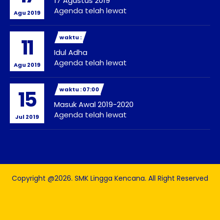
17 Agustus 2019
Agenda telah lewat
Agu 2019
waktu :
11
Idul Adha
Agenda telah lewat
Agu 2019
waktu : 07:00
15
Masuk Awal 2019-2020
Agenda telah lewat
Jul 2019
Copyright @2026. SMK Lingga Kencana. All Right Reserved