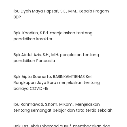
Ibu Dyah Maya Hapsari, S.E., M.M., Kepala Progam
BDP
Bpk. Khodirin, S.Pd. menjelaskan tentang
pendidikan karakter
Bpk.Abdul Azis, S.H., M.H. penjelasan tentang
pendidikan Pancasila
Bpk Aiptu Soenarto, BABINKAMTIBNAS Kel.
Rangkapan Jaya Baru menjelaskan tentang
bahaya COVID-19
Ibu Rahmawati, S.Kom. M.Kom., Menjelaskan
tentang semangat belajar dan tata tertib sekolah
Bpk. Drs. Abdu Shomad Yusuf, membacakan doa