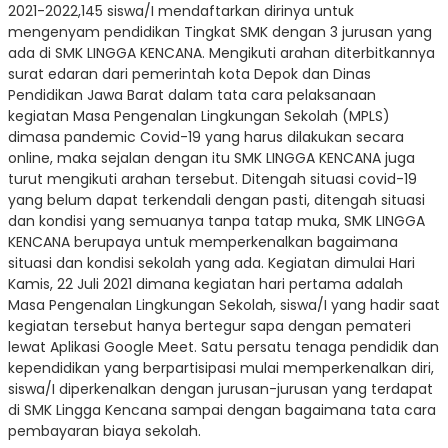
2021-2022,145 siswa/I mendaftarkan dirinya untuk
mengenyam pendidikan Tingkat SMK dengan 3 jurusan yang
ada di SMK LINGGA KENCANA. Mengikuti arahan diterbitkannya
surat edaran dari pemerintah kota Depok dan Dinas
Pendidikan Jawa Barat dalam tata cara pelaksanaan
kegiatan Masa Pengenalan Lingkungan Sekolah (MPLS)
dimasa pandemic Covid-19 yang harus dilakukan secara
online, maka sejalan dengan itu SMK LINGGA KENCANA juga
turut mengikuti arahan tersebut. Ditengah situasi covid-19
yang belum dapat terkendali dengan pasti, ditengah situasi
dan kondisi yang semuanya tanpa tatap muka, SMK LINGGA
KENCANA berupaya untuk memperkenalkan bagaimana
situasi dan kondisi sekolah yang ada. Kegiatan dimulai Hari
Kamis, 22 Juli 2021 dimana kegiatan hari pertama adalah
Masa Pengenalan Lingkungan Sekolah, siswa/I yang hadir saat
kegiatan tersebut hanya bertegur sapa dengan pemateri
lewat Aplikasi Google Meet. Satu persatu tenaga pendidik dan
kependidikan yang berpartisipasi mulai memperkenalkan diri,
siswa/I diperkenalkan dengan jurusan-jurusan yang terdapat
di SMK Lingga Kencana sampai dengan bagaimana tata cara
pembayaran biaya sekolah.