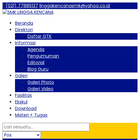
:
:
(021) 77885137
linggakencanasmk@yahoo.co.id
Beranda
Direktori
Daftar GTK
Informasi
Agenda
Pengumuman
Editorial
Blog Guru
Galeri
Galeri Photo
Galeri Video
Fasilitas
Ekskul
Download
Materi + Tugas