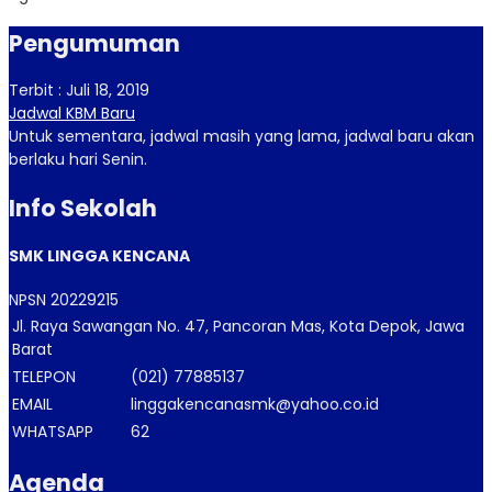
Pengumuman
Terbit : Juli 18, 2019
Jadwal KBM Baru
Untuk sementara, jadwal masih yang lama, jadwal baru akan
berlaku hari Senin.
Info Sekolah
SMK LINGGA KENCANA
NPSN
20229215
Jl. Raya Sawangan No. 47, Pancoran Mas, Kota Depok, Jawa
Barat
TELEPON
(021) 77885137
EMAIL
linggakencanasmk@yahoo.co.id
WHATSAPP
62
Agenda