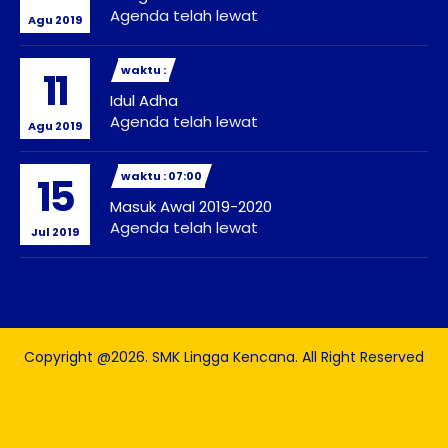
Agenda telah lewat
Agu 2019
waktu :
11
Idul Adha
Agenda telah lewat
Agu 2019
waktu : 07:00
15
Masuk Awal 2019-2020
Agenda telah lewat
Jul 2019
Copyright @2026. SMK Lingga Kencana. All Right Reserved