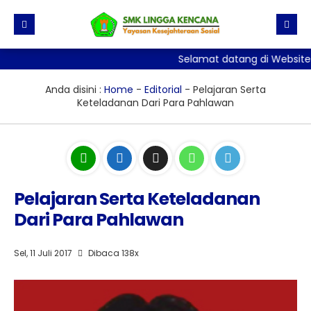
Selamat datang di Website 
Beranda
Direktori
Anda disini :
Home
-
Editorial
-
Pelajaran Serta
Keteladanan Dari Para Pahlawan
Informasi
Daftar GTK
Galeri
Agenda
Fasilitas
Pengumuman
Galeri Photo
Ekskul
Pelajaran Serta Keteladanan
Editorial
Galeri Video
Dari Para Pahlawan
Download
Blog Guru
Materi + Tugas
Sel, 11 Juli 2017
Dibaca 138x