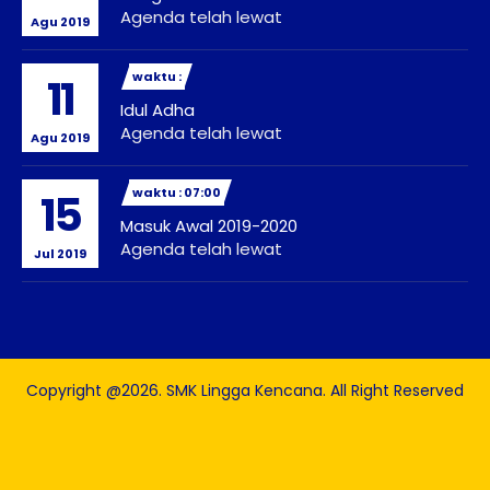
Agenda telah lewat
Agu 2019
waktu :
11
Idul Adha
Agenda telah lewat
Agu 2019
waktu : 07:00
15
Masuk Awal 2019-2020
Agenda telah lewat
Jul 2019
Copyright @2026. SMK Lingga Kencana. All Right Reserved