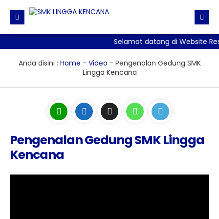
Selamat datang di Website Re
Beranda
Direktori
Anda disini :
Home
-
Video
-
Pengenalan Gedung SMK
Lingga Kencana
Informasi
Daftar GTK
Galeri
Agenda
Fasilitas
Pengumuman
Galeri Photo
Ekskul
Pengenalan Gedung SMK Lingga
Editorial
Galeri Video
Kencana
Download
Blog Guru
Materi + Tugas