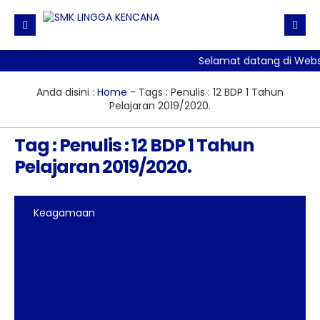
Selamat datang di Webs
Beranda
Direktori
Anda disini :
Home
- Tags :
Penulis : 12 BDP 1 Tahun
Pelajaran 2019/2020.
Informasi
Daftar GTK
Tag : Penulis : 12 BDP 1 Tahun
Galeri
Agenda
Pelajaran 2019/2020.
Fasilitas
Pengumuman
Galeri Photo
Ekskul
Editorial
Galeri Video
Keagamaan
Download
Blog Guru
Materi + Tugas