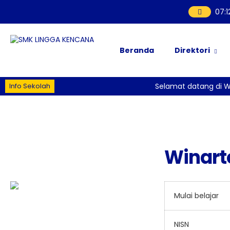
07
:
1
Beranda
Direktori
Info Sekolah
Selamat datang di W
Winart
Mulai belajar
NISN