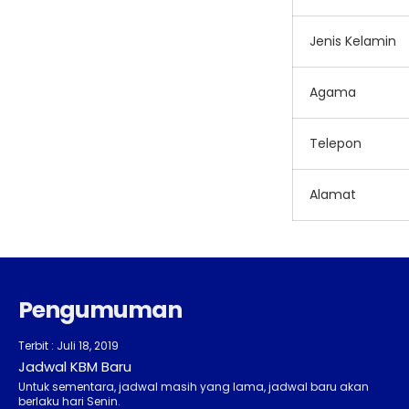
Jenis Kelamin
Agama
Telepon
Alamat
Pengumuman
Terbit : Juli 18, 2019
Jadwal KBM Baru
Untuk sementara, jadwal masih yang lama, jadwal baru akan
berlaku hari Senin.