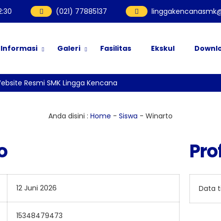
2
:
30
(021) 77885137
linggakencanasmk@
Informasi
Galeri
Fasilitas
Ekskul
Downl
ebsite Resmi SMK Lingga Kencana
Anda disini :
Home
-
Siswa
-
Winarto
o
Prof
12 Juni 2026
Data 
15348479473