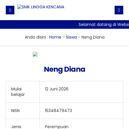
Selamat datang di Websi
Beranda
Direktori
Anda disini :
Home
-
Siswa
-
Neng Diana
Informasi
Daftar GTK
Galeri
Agenda
Neng Diana
Fasilitas
Pengumuman
Galeri Photo
Ekskul
Editorial
Galeri Video
Mulai
12 Juni 2026
Download
Blog Guru
belajar
Materi + Tugas
NISN
15348479473
Jenis
Perempuan