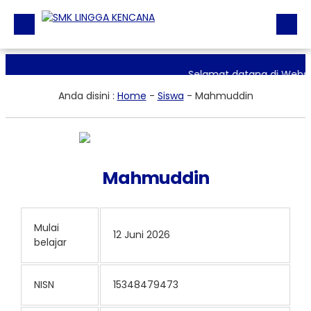
Beranda
Selamat datang di Websi
Anda disini :
Home
-
Siswa
-
Mahmuddin
Direktori
Informasi
Galeri
Mahmuddin
Fasilitas
Ekskul
Mulai
Download
12 Juni 2026
belajar
Materi + Tugas
NISN
15348479473