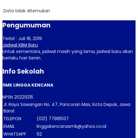
Data tidak ditemukan
Pengumuman
Terbit : Juli 18, 2019
Jadwal KBM Baru
Untuk sementara, jadwal masih yang lama, jadwal baru akan
berlaku hari Senin.
Info Sekolah
SMK LINGGA KENCANA
NPSN
20229215
Jl. Raya Sawangan No. 47, Pancoran Mas, Kota Depok, Jawa
Barat
TELEPON
(021) 77885137
EMAIL
linggakencanasmk@yahoo.co.id
WHATSAPP
62