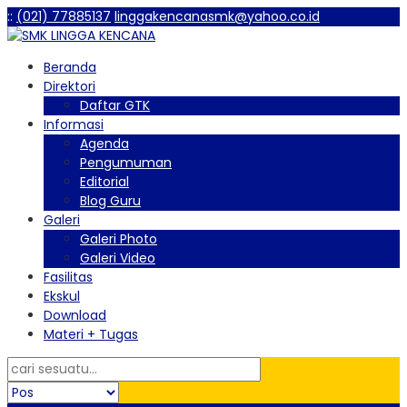
:
:
(021) 77885137
linggakencanasmk@yahoo.co.id
Beranda
Direktori
Daftar GTK
Informasi
Agenda
Pengumuman
Editorial
Blog Guru
Galeri
Galeri Photo
Galeri Video
Fasilitas
Ekskul
Download
Materi + Tugas