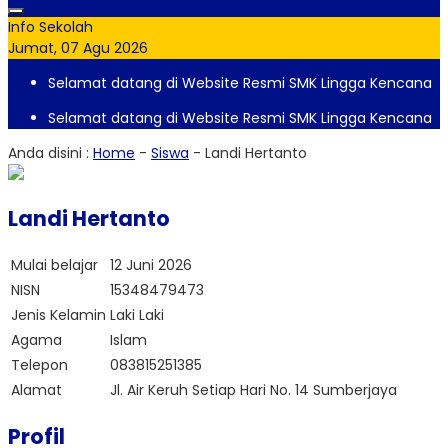
Info Sekolah
Jumat, 07 Agu 2026
Selamat datang di Website Resmi SMK Lingga Kencana
Selamat datang di Website Resmi SMK Lingga Kencana
Anda disini :
Home
-
Siswa
-
Landi Hertanto
Landi Hertanto
Mulai belajar
12 Juni 2026
NISN
15348479473
Jenis Kelamin
Laki Laki
Agama
Islam
Telepon
083815251385
Alamat
Jl. Air Keruh Setiap Hari No. 14 Sumberjaya
Profil