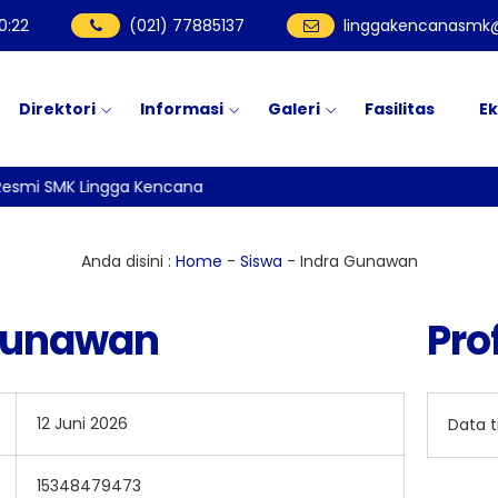
0
:
22
(021) 77885137
linggakencanasmk@
Direktori
Informasi
Galeri
Fasilitas
Ek
esmi SMK Lingga Kencana
Anda disini :
Home
-
Siswa
-
Indra Gunawan
Gunawan
Prof
12 Juni 2026
Data 
15348479473