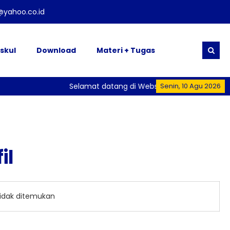
yahoo.co.id
skul
Download
Materi + Tugas
Selamat datang di Website Resmi SMK Lingg
Senin, 10 Agu 2026
il
tidak ditemukan