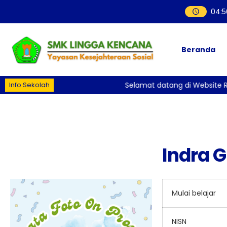
04
:
5
Beranda
Info Sekolah
Selamat datang di Website R
Indra 
Mulai belajar
NISN