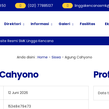
18
:
51
(021) 77885137
linggakencanasmk@
Direktori
Informasi
Galeri
Fasilitas
Ek
ite Resmi SMK Lingga Kencana
Anda disini :
Home
-
Siswa
-
Agung Cahyono
 Cahyono
Prof
12 Juni 2026
Data 
15348479473