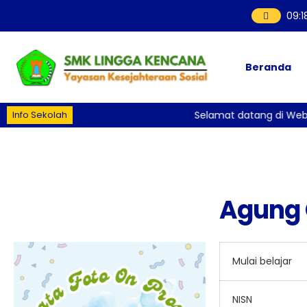
09
:
Beranda
Info Sekolah
Selamat datang di Webs
Agung
Mulai belajar
NISN