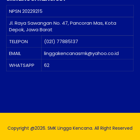
NPSN
20229215
Jl. Raya Sawangan No. 47, Pancoran Mas, Kota
Depok, Jawa Barat
TELEPON
(021) 77885137
EMAIL
linggakencanasmk@yahoo.co.id
WHATSAPP
62
Copyright @2026. SMK Lingga Kencana. All Right Reserved