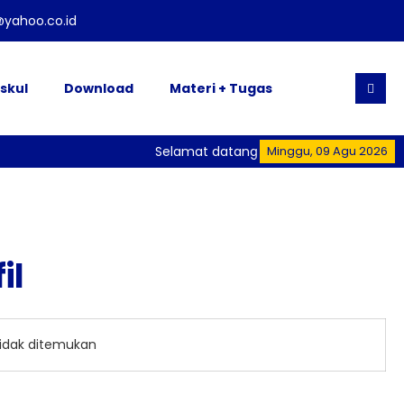
yahoo.co.id
skul
Download
Materi + Tugas
Selamat datang di Website Resmi SMK 
Minggu, 09 Agu 2026
il
tidak ditemukan