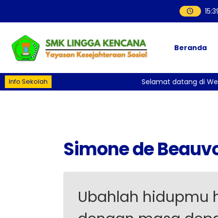
15
:
3
Beranda
Info Sekolah
Selamat datang di Web
Simone de Beauvo
Ubahlah hidupmu h