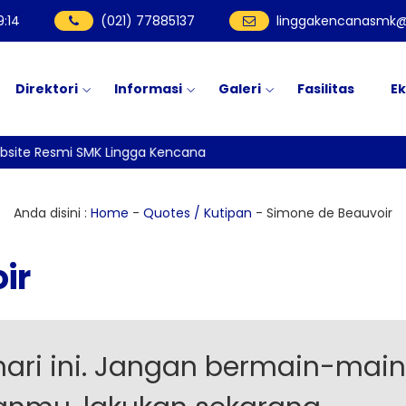
9
:
14
(021) 77885137
linggakencanasmk@
Direktori
Informasi
Galeri
Fasilitas
Ek
site Resmi SMK Lingga Kencana
Anda disini :
Home
-
Quotes / Kutipan
-
Simone de Beauvoir
ir
ari ini. Jangan bermain-main