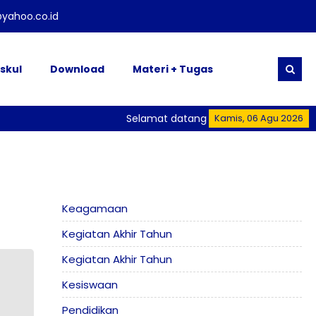
yahoo.co.id
skul
Download
Materi + Tugas
Selamat datang di Website Resmi SMK
Kamis, 06 Agu 2026
Keagamaan
Kegiatan Akhir Tahun
Kegiatan Akhir Tahun
Kesiswaan
Pendidikan