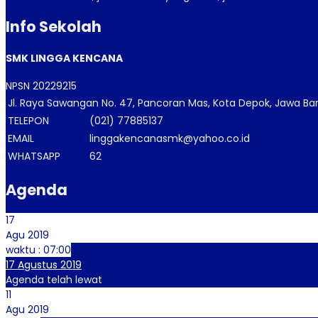
Info Sekolah
SMK LINGGA KENCANA
NPSN
20229215
Jl. Raya Sawangan No. 47, Pancoran Mas, Kota Depok, Jawa Ba
TELEPON
(021) 77885137
EMAIL
linggakencanasmk@yahoo.co.id
WHATSAPP
62
Agenda
17
Agu 2019
waktu : 07:00
17 Agustus 2019
Agenda telah lewat
11
Agu 2019