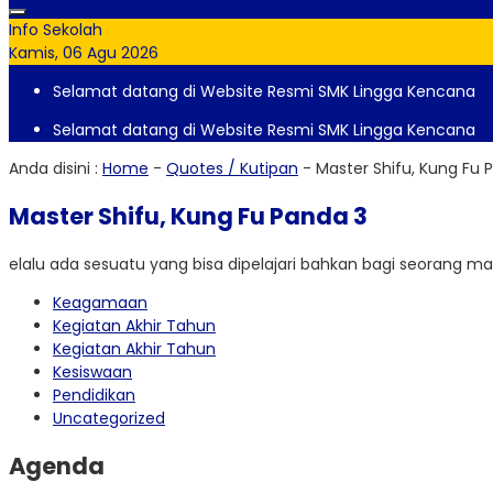
Info Sekolah
Kamis, 06 Agu 2026
Selamat datang di Website Resmi SMK Lingga Kencana
Selamat datang di Website Resmi SMK Lingga Kencana
Anda disini :
Home
-
Quotes / Kutipan
-
Master Shifu, Kung Fu 
Master Shifu, Kung Fu Panda 3
elalu ada sesuatu yang bisa dipelajari bahkan bagi seorang mas
Keagamaan
Kegiatan Akhir Tahun
Kegiatan Akhir Tahun
Kesiswaan
Pendidikan
Uncategorized
Agenda