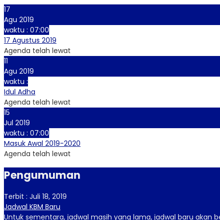
17
Agu 2019
waktu : 07:00
17 Agustus 2019
Agenda telah lewat
11
Agu 2019
waktu :
Idul Adha
Agenda telah lewat
15
Jul 2019
waktu : 07:00
Masuk Awal 2019-2020
Agenda telah lewat
Pengumuman
Terbit : Juli 18, 2019
Jadwal KBM Baru
Untuk sementara, jadwal masih yang lama, jadwal baru akan ber