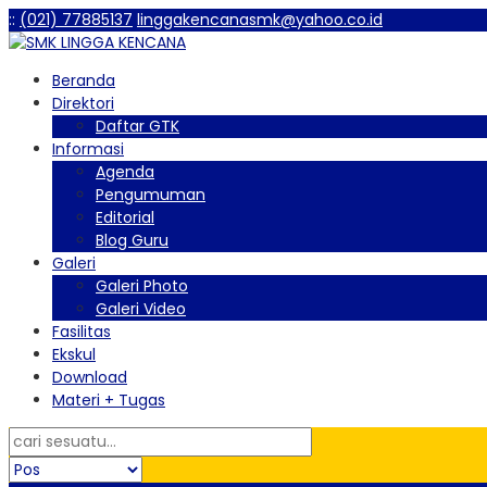
:
:
(021) 77885137
linggakencanasmk@yahoo.co.id
Beranda
Direktori
Daftar GTK
Informasi
Agenda
Pengumuman
Editorial
Blog Guru
Galeri
Galeri Photo
Galeri Video
Fasilitas
Ekskul
Download
Materi + Tugas