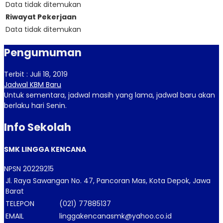
Data tidak ditemukan
Riwayat Pekerjaan
Data tidak ditemukan
Pengumuman
Terbit : Juli 18, 2019
Jadwal KBM Baru
Untuk sementara, jadwal masih yang lama, jadwal baru akan
berlaku hari Senin.
Info Sekolah
SMK LINGGA KENCANA
NPSN
20229215
Jl. Raya Sawangan No. 47, Pancoran Mas, Kota Depok, Jawa
Barat
TELEPON
(021) 77885137
EMAIL
linggakencanasmk@yahoo.co.id