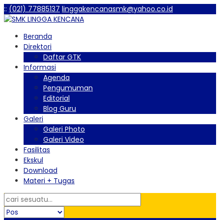
:
:
(021) 77885137
linggakencanasmk@yahoo.co.id
Beranda
Direktori
Daftar GTK
Informasi
Agenda
Pengumuman
Editorial
Blog Guru
Galeri
Galeri Photo
Galeri Video
Fasilitas
Ekskul
Download
Materi + Tugas