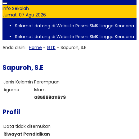
Info Sekolah
Jumat, 07 Agu 2026
Selamat datang di Website Resmi SMK Lingga Kencana
Selamat datang di Website Resmi SMK Lingga Kencana
Anda disini :
Home
-
GTK
-
Sapuroh, S.E
Sapuroh, S.E
Jenis Kelamin
Perempuan
Agama
Islam
085899011679
Profil
Data tidak ditemukan
Riwayat Pendidikan