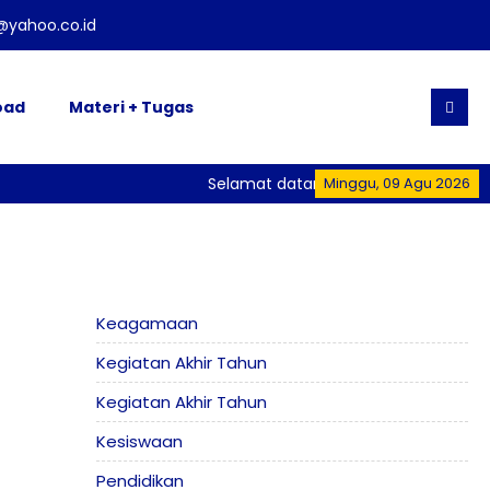
yahoo.co.id
oad
Materi + Tugas
Selamat datang di Website Resmi SM
Minggu, 09 Agu 2026
Keagamaan
Kegiatan Akhir Tahun
Kegiatan Akhir Tahun
Kesiswaan
Pendidikan