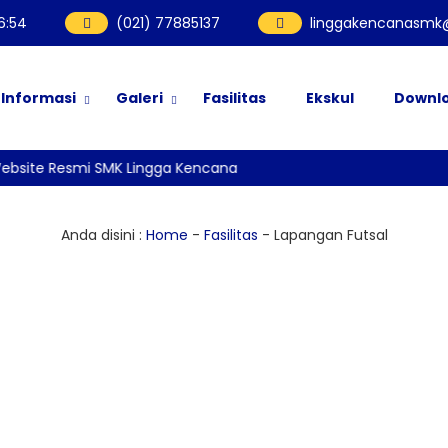
6
:
54
(021) 77885137
linggakencanasmk@
Informasi
Galeri
Fasilitas
Ekskul
Downl
ebsite Resmi SMK Lingga Kencana
Anda disini :
Home
-
Fasilitas
-
Lapangan Futsal